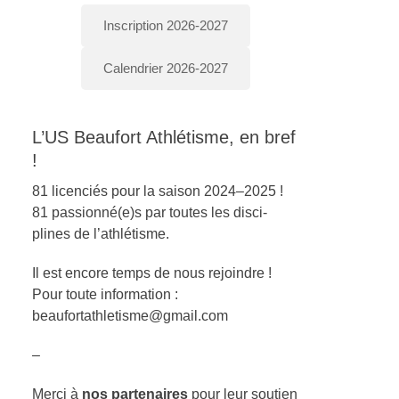
Inscription 2026-2027
Calendrier 2026-2027
L’US Beaufort Athlétisme, en bref
!
81 licen­ciés pour la sai­son 2024–2025 !
81 passionné(e)s par toutes les dis­ci­
plines de l’ath­létisme.
Il est encore temps de nous rejoin­dre !
Pour toute infor­ma­tion :
beaufortathletisme@gmail.com
–
Mer­ci à
nos parte­naires
pour leur sou­tien