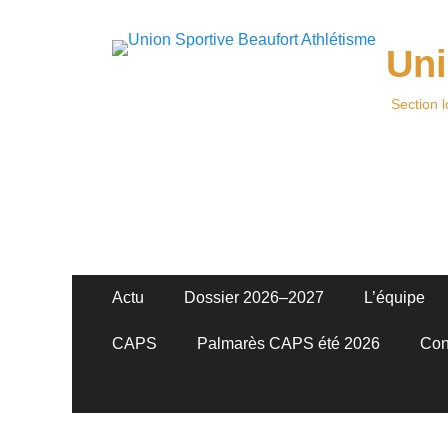
Uni
Section 
Menu
Aller
Actu
Dossier 2026–2027
L’équipe
au
principal
contenu
CAPS
Palmarès CAPS été 2026
Con