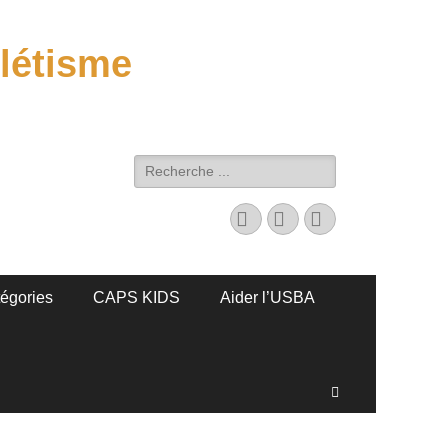
létisme
Rechercher :
Facebook
E-
Instagram
mail
tégories
CAPS KIDS
Aider l’USBA
Recherche