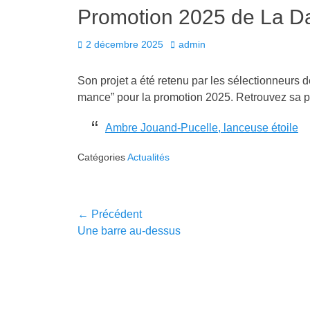
Promotion 2025 de La Da
Posted
Author
2 décembre 2025
admin
on
Son pro­jet a été retenu par les sélec­tion­neurs de
mance” pour la pro­mo­tion 2025. Retrou­vez sa pr
Ambre Jouand-Pucelle, lanceuse étoile
Catégories
Actualités
Navigation
← Précédent
Article
Une barre au-dessus
de
précédent :
l’article