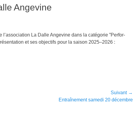
lle Angevine
 l’as­so­ci­a­tion La Dalle Angevine dans la caté­gorie ”Per­for­
ésen­ta­tion et ses objec­tifs pour la sai­son 2025–2026 :
Suivant →
Article
Entraînement samedi 20 décembre
suivant :