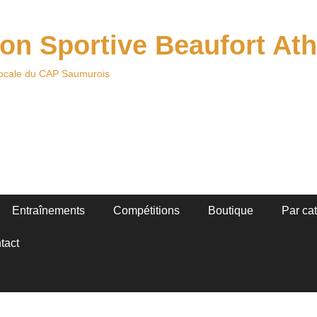
on Sportive Beaufort Ath
locale du CAP Saumurois
Entraînements
Compétitions
Boutique
Par ca
tact