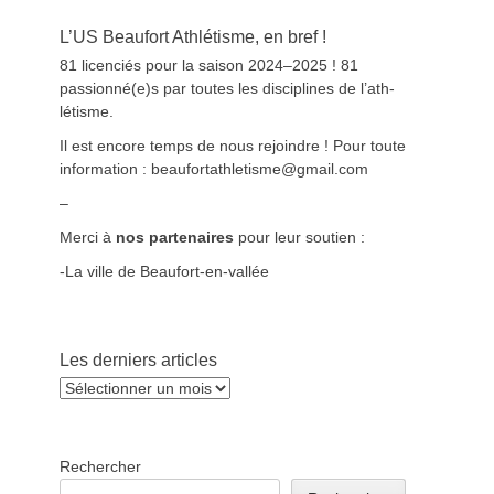
L’US Beaufort Athlétisme, en bref !
81 licen­ciés pour la sai­son 2024–2025 ! 81
passionné(e)s par toutes les dis­ci­plines de l’ath­
létisme.
Il est encore temps de nous rejoin­dre ! Pour toute
infor­ma­tion : beaufortathletisme@gmail.com
–
Mer­ci à
nos parte­naires
pour leur sou­tien :
-La ville de Beau­fort-en-val­lée
Les derniers articles
Les
derniers
articles
Rechercher