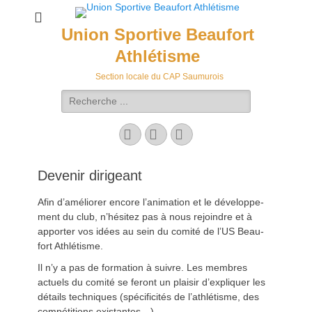
Union Sportive Beaufort
Athlétisme
Section locale du CAP Saumurois
Rechercher :
Facebook
E-
Instagram
mail
Devenir dirigeant
Afin d’amélior­er encore l’an­i­ma­tion et le développe­
ment du club, n’hésitez pas à nous rejoin­dre et à
apporter vos idées au sein du comité de l’US Beau­
fort Ath­létisme.
Il n’y a pas de for­ma­tion à suiv­re. Les mem­bres
actuels du comité se fer­ont un plaisir d’ex­pli­quer les
détails tech­niques (spé­ci­ficités de l’ath­létisme, des
com­péti­tions exis­tantes…).