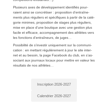
Plusieurs axes de développe­ment iden­ti­fiés pour­
raient ain­si se con­cré­tis­er : propo­si­tion d’en­traîne­
ments plus réguliers et spé­ci­fiques à par­tir de la caté­
gorie min­imes, propo­si­tion de stages plus réguliers,
mise en place d’une bou­tique avec une ges­tion plus
facile et effi­cace, accom­pa­g­ne­ment des ath­lètes vers
les fonc­tions d’en­traîneurs, de juges…
Pos­si­bil­ité de s’in­ve­stir unique­ment sur la com­mu­ni­
ca­tion : en met­tant régulière­ment à jour le site inter­
net et au besoin, la page Face­book du club, en s’as­
so­ciant aux jour­naux locaux pour met­tre en valeur les
résul­tats de nos ath­lètes…
Inscription 2026-2027
Calendrier 2026-2027