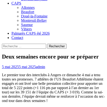
CAPS
Allonnes
Beaufort
Doué-la-Fontaine
Montreuil-Bellay
Saumur
Vihiers
Palmarès CAPS été 2026
Contact
Recherche
Rechercher :
Deux semaines encore pour se préparer
Posted
Author
5 mai 2025
5 mai 2025
admin
on
Le pre­mier tour des inter­clubs à Angers ce dimanche 4 mai a tenu
toutes ses promess­es. 7 ath­lètes de l’US Beau­fort Ath­létisme étaient
engagés et ont livré une belle presta­tion col­lec­tive pour apporter un
total de 5 222 points (+1 116 pts par rap­port à l’an dernier au 1er
tour) sur les 39 151 de l’équipe du CAPS (+ 3 019). Comme la sai­
son dernière, l’équipe devrait même se ren­forcer à l’oc­ca­sion du sec­
ond tour dans deux semaines !