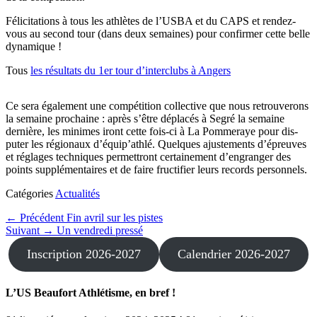
Félic­i­ta­tions à tous les ath­lètes de l’US­BA et du CAPS et ren­dez-
vous au sec­ond tour (dans deux semaines) pour con­firmer cette belle
dynamique !
Tous
les résul­tats du 1er tour d’in­ter­clubs à Angers
Ce sera égale­ment une com­péti­tion col­lec­tive que nous retrou­verons
la semaine prochaine : après s’être déplacés à Seg­ré la semaine
dernière, les min­imes iront cette fois-ci à La Pom­mer­aye pour dis­
put­er les régionaux d’équip’ath­lé. Quelques ajuste­ments d’épreuves
et réglages tech­niques per­me­t­tront cer­taine­ment d’en­granger des
points sup­plé­men­taires et de faire fruc­ti­fi­er leurs records per­son­nels.
Catégories
Actualités
Navigation
Article
← Précédent
Fin avril sur les pistes
Article
précédent :
Suivant →
Un vendredi pressé
de
suivant :
Inscription 2026-2027
Calendrier 2026-2027
l’article
L’US Beaufort Athlétisme, en bref !