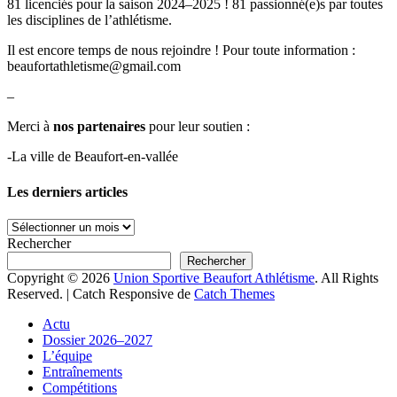
81 licen­ciés pour la sai­son 2024–2025 ! 81 passionné(e)s par toutes
les dis­ci­plines de l’ath­létisme.
Il est encore temps de nous rejoin­dre ! Pour toute infor­ma­tion :
beaufortathletisme@gmail.com
–
Mer­ci à
nos parte­naires
pour leur sou­tien :
-La ville de Beau­fort-en-val­lée
Les derniers articles
Les
derniers
Rechercher
articles
Rechercher
Copyright © 2026
Union Sportive Beaufort Athlétisme
. All Rights
Reserved. | Catch Responsive de
Catch Themes
Faire
Actu
remonter
Dossier 2026–2027
L’équipe
Entraînements
Compétitions