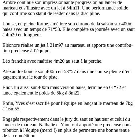
Ambre con­tin­ue son impres­sion­nante pro­gres­sion au lancer de
marteau et s’il­lus­tre avec un jet à 54m11. Une per­for­mance solide
qui con­firme son statut de leader dans la dis­ci­pline.
Louise, en pleine forme, améliore son chrono de la sai­son sur 400m
haies avec un temps de 71“53. Elle com­plète sa journée avec un saut
à 4m29 en longueur.
Eléonore réalise un jet à 21m97 au marteau et apporte une con­tri­bu­
tion pré­cieuse à l’équipe.
Léo fran­chit avec maîtrise 4m20 au saut à la perche.
Alexan­dre boucle son 400m en 53“57 dans une course pleine d’en­
gage­ment sur le tour de piste.
Eliot, lui aus­si sur 400m mais ver­sion haies, ter­mine en 61“72 et
lance égale­ment le poids de 5kg à 8m22.
Enfin, Yves s’est sac­ri­fié pour l’équipe en lançant le marteau de 7kg
à 16m55.
Engagés respec­tive­ment dans le jury du saut en hau­teur et celui du
lancer de marteau, Nathalie et Yann ont apporté une pré­cieuse con­
tri­bu­tion à l’équipe (mer­ci !) en plus de per­me­t­tre une bonne tenue
de la com­péti­tion.