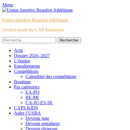
Menu
Union Sportive Beaufort Athlétisme
Section locale du CAP Saumurois
Rechercher :
Facebook
E-
Instagram
Menu
Aller
Actu
mail
au
Dossier 2026–2027
principal
contenu
L’équipe
Entraînements
Compétitions
Calendrier des compétitions
Boutique
Par catégories
EA-PO
BE-MI
CA-JU-ES-SE
CAPS KIDS
Aider l’USBA
Devenir juge
Devenir entraîneur
Devenir dirigeant