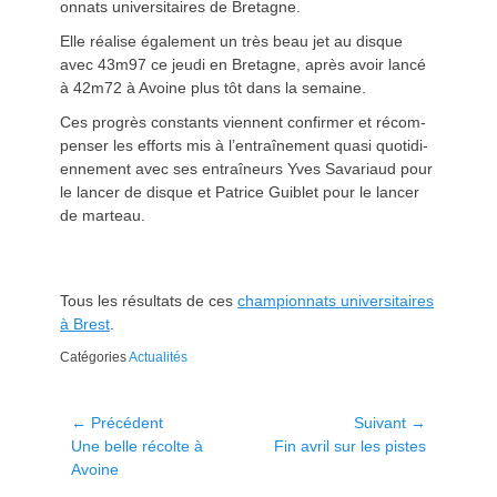
onnats uni­ver­si­taires de Bre­tagne.
Elle réalise égale­ment un très beau jet au disque
avec 43m97 ce jeu­di en Bre­tagne, après avoir lancé
à 42m72 à Avoine plus tôt dans la semaine.
Ces pro­grès con­stants vien­nent con­firmer et récom­
penser les efforts mis à l’en­traîne­ment qua­si quo­ti­di­
en­nement avec ses entraîneurs Yves Savari­aud pour
le lancer de disque et Patrice Guiblet pour le lancer
de marteau.
Tous les résul­tats de ces
cham­pi­onnats uni­ver­si­taires
à Brest
.
Catégories
Actualités
Navigation
← Précédent
Suivant →
Article
Article
Une belle récolte à
Fin avril sur les pistes
de
précédent :
suivant :
Avoine
l’article