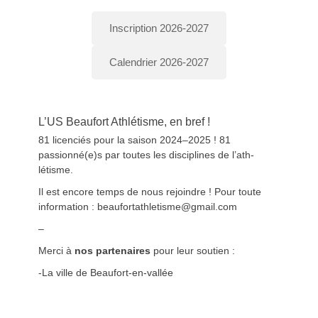
Inscription 2026-2027
Calendrier 2026-2027
L’US Beaufort Athlétisme, en bref !
81 licen­ciés pour la sai­son 2024–2025 ! 81
passionné(e)s par toutes les dis­ci­plines de l’ath­
létisme.
Il est encore temps de nous rejoin­dre ! Pour toute
infor­ma­tion : beaufortathletisme@gmail.com
–
Mer­ci à
nos parte­naires
pour leur sou­tien :
-La ville de Beau­fort-en-val­lée