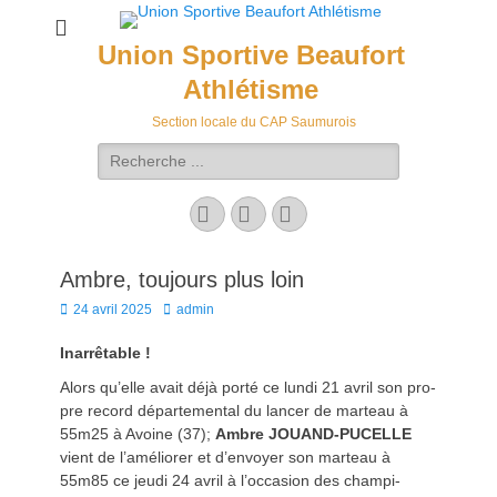
Union Sportive Beaufort
Athlétisme
Section locale du CAP Saumurois
Rechercher :
Facebook
E-
Instagram
mail
Ambre, toujours plus loin
Posted
Author
24 avril 2025
admin
on
Inar­rêtable !
Alors qu’elle avait déjà porté ce lun­di 21 avril son pro­
pre record départe­men­tal du lancer de marteau à
55m25 à Avoine (37);
Ambre JOUAND-PUCELLE
vient de l’amélior­er et d’en­voy­er son marteau à
55m85 ce jeu­di 24 avril à l’oc­ca­sion des cham­pi­