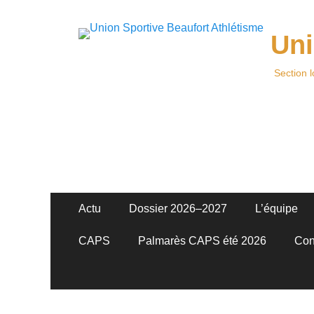
Uni
Section 
Menu
Aller
Actu
Dossier 2026–2027
L’équipe
au
principal
contenu
CAPS
Palmarès CAPS été 2026
Con