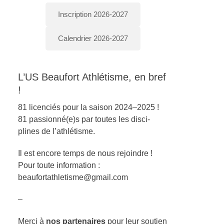
Inscription 2026-2027
Calendrier 2026-2027
L’US Beaufort Athlétisme, en bref
!
81 licen­ciés pour la sai­son 2024–2025 !
81 passionné(e)s par toutes les dis­ci­
plines de l’ath­létisme.
Il est encore temps de nous rejoin­dre !
Pour toute infor­ma­tion :
beaufortathletisme@gmail.com
–
Mer­ci à
nos parte­naires
pour leur sou­tien