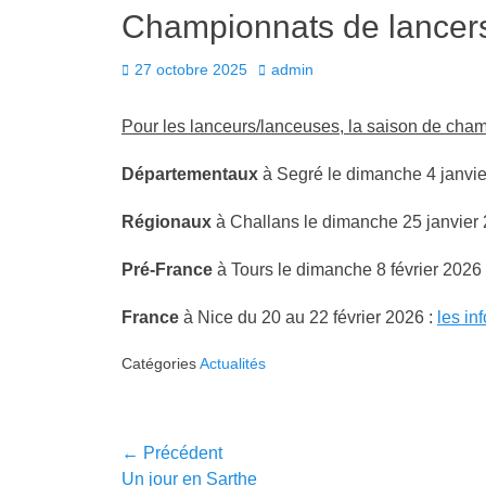
Championnats de lancer
Posted
Author
27 octobre 2025
admin
on
Pour les lanceurs/lanceuses, la sai­son de cham
Départe­men­taux
à Seg­ré le dimanche 4 jan­vi­
Régionaux
à Chal­lans le dimanche 25 jan­vi­er
Pré-France
à Tours le dimanche 8 févri­er 2026
France
à Nice du 20 au 22 févri­er 2026 :
les in
Catégories
Actualités
Navigation
← Précédent
Article
Un jour en Sarthe