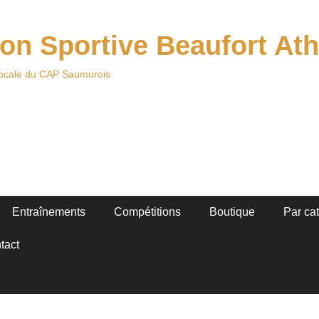
on Sportive Beaufort Ath
locale du CAP Saumurois
Entraînements
Compétitions
Boutique
Par ca
tact