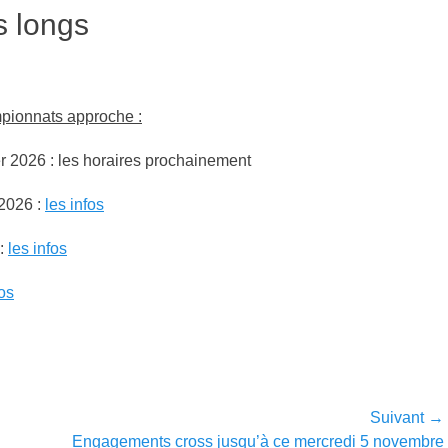
s longs
­pi­onnats approche :
er 2026 : les horaires prochaine­ment
 2026 :
les infos
 :
les infos
fos
Suivant →
Article
Engagements cross jusqu’à ce mercredi 5 novembre